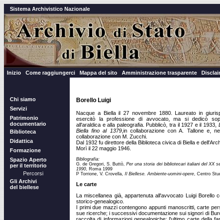
Sistema Archivistico Nazionale
Inizio
Come raggiungerci
Mappa del sito
Amministrazione trasparente
Discla
Chi siamo
Borello Luigi
Servizi
Nacque a Biella il 27 novembre 1880. Laureato in giurispr
Patrimonio
esercitò la professione di avvocato, ma si dedicò soprat
documentario
all'araldica e alla paleografia. Pubblicò, tra il 1927 e il 1933,
L
Biella fino al 1379
,in collaborazione con A. Tallone e, n
Biblioteca
collaborazione con M. Zucchi.
Didattica
Dal 1932 fu direttore della Biblioteca civica di Biella e dell'Arch
Morì il 22 maggio 1946.
Formazione
Bibliografia:
Spazio Aperto
G. de Gregori, S. Buttò,
Per una storia dei bibliotecari italiani del XX s
per il territorio
1990
, Roma 1999
Percorsi
P Torrione, V. Crovella,
Il Biellese. Ambiente-uomini-opere
, Centro Stud
Gli Archivi
Le carte
del biellese
La miscellanea già, appartenuta all'avvocato Luigi Borello 
storico-genealogico.
I primi due mazzi contengono appunti manoscritti, carte pers
sue ricerche; i successivi documentazione sui signori di Buro
raccolta di informazioni genealogiche; l'ultimo carte della f