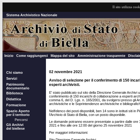
Il sito utilizza cook
Sistema Archivistico Nazionale
Inizio
Come raggiungerci
Mappa del sito
Amministrazione trasparente
Discla
02 novembre 2021
Chi siamo
Servizi
Avviso di selezione per il conferimento di 150 incar
esperti archivisti.
Patrimonio
documentario
E' stato pubblicato sul sito della Direzione Generale Archivi u
Biblioteca
conferimento di 150 incarichi di collaborazione a esperti archivi
Didattica
comma 6, del D. Lgs. n. 165/2001, da svolgersi presso gli Ar
archivistiche e le Soprintendenze archivistiche e bibliografic
Formazione
Nell'elenco dei posti disponibili, ben 14 sono in istituti siti i
Spazio Aperto
l'Archivio di Stato di Biella, con un posto disponibile.
per il territorio
Percorsi
Le domande potranno essere presentate a partire dalle ore
Gli Archivi
2021 e fino alle ore 12:00 del giorno 25 novembre 2021
del biellese
Per maggiori informazioni:
Sito Direzione Generale Archivi