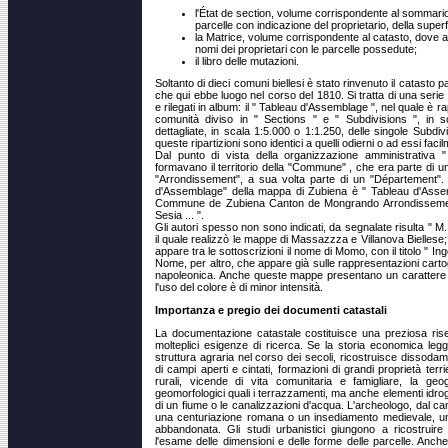
l'État de section, volume corrispondente al sommario
parcelle con indicazione del proprietario, della superfic
la Matrice, volume corrispondente al catasto, dove ap
nomi dei proprietari con le parcelle possedute;
il libro delle mutazioni.
Soltanto di dieci comuni biellesi è stato rinvenuto il catasto
che qui ebbe luogo nel corso del 1810. Si tratta di una serie di
e rilegati in album: il " Tableau d'Assemblage ", nel quale è rap
comunità diviso in " Sections " e " Subdivisions ", in 
dettagliate, in scala 1:5.000 o 1:1.250, delle singole Subdi
queste ripartizioni sono identici a quelli odierni o ad essi facil
Dal punto di vista della organizzazione amministrativa 
formavano il territorio della "Commune" , che era parte di 
"Arrondissement", a sua volta parte di un "Département". 
d'Assemblage" della mappa di Zubiena è " Tableau d'Assem
Commune de Zubiena Canton de Mongrando Arrondissement
Sesia ... ".
Gli autori spesso non sono indicati, da segnalate risulta " 
il quale realizzò le mappe di Massazzza e Villanova Biellese; n
appare tra le sottoscrizioni il nome di Momo, con il titolo " In
Nome, per altro, che appare già sulle rappresentazioni carto
napoleonica. Anche queste mappe presentano un carattere pi
l'uso del colore è di minor intensità.
Importanza e pregio dei documenti catastali
La documentazione catastale costituisce una preziosa riser
molteplici esigenze di ricerca. Se la storia economica leg
struttura agraria nel corso dei secoli, ricostruisce dissodam
di campi aperti e cintati, formazioni di grandi proprietà terri
rurali, vicende di vita comunitaria e famigliare, la geog
geomorfologici quali i terrazzamenti, ma anche elementi idr
di un fiume o le canalizzazioni d'acqua. L'archeologo, dal ca
una centuriazione romana o un insediamento medievale, un r
abbandonata. Gli studi urbanistici giungono a ricostruire 
l'esame delle dimensioni e delle forme delle parcelle. Anch