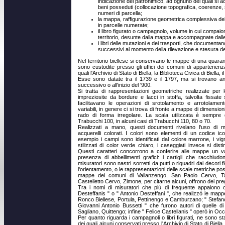
indicazione del patronimico, ad ognuno dei quali si ac
beni posseduti (collocazione topografica, coerenze, su
numeri di parcella;
la mappa, raffigurazione geometrica complessiva del
in parcelle numerate;
il libro figurato o campagnolo, volume in cui compaio
territorio, desunte dalla mappa e accompagnate dalle
i libri delle mutazioni e dei trasporti, che documenta
successivi al momento della rilevazione e stesura d
Nel territorio biellese si conservano le mappe di una quara
sono custodite presso gli uffici dei comuni di appartenenza,
quali l'Archivio di Stato di Biella, la Biblioteca Civica di Biella, 
Esse sono datate tra il 1739 e il 1797, ma si trovano an
successivo o all'inizio del '900.
Si tratta di rappresentazioni geometriche realizzate per l
impreziosite da bordure e lacci in stoffa, talvolta fissate
facilitavano le operazioni di srotolamento e arrotolame
variabili, in genere ci si trova di fronte a mappe di dimensio
rado di forma irregolare. La scala utilizzata è sempre 
Trabucchi 100, in alcuni casi di Trabucchi 110, 80 o 70.
Realizzati a mano, questi documenti rivelano l'uso di m
acquerelli colorati. I colori sono elementi di un codice i
esempio i campi sono identificati dal colore marrone, i vig
stilizzati di color verde chiaro, i caseggiati invece si dis
Questi caratteri concorrono a conferire alle mappe un val
presenza di abbellimenti grafici: i cartigli che racchiudono
misuratori sono nastri sorretti da putti o riquadri dai decori flo
l'orientamento, o le rappresentazioni delle scale metriche po
mappe dei comuni di Vallanzengo, San Paolo Cervo, Ta
Castelletto Cervo, Zimone, per citarne alcuni, offrono dei pr
Tra i nomi di misuratori che più di frequente appaiono 
Desteffanis " o " Antonio Desteffani ", che realizzò le mapp
Ronco Biellese, Portula, Pettinengo e Camburzano; " Stefano 
Giovanni Antonio Bussetti " che furono autori di quelle di
Sagliano, Quittengo; infine " Felice Castellanis " operò in Oc
Per quanto riguarda i campagnoli o libri figurati, ne sono sta
dei quali alcuni conservati presso l'Archivio di Stato di Biell