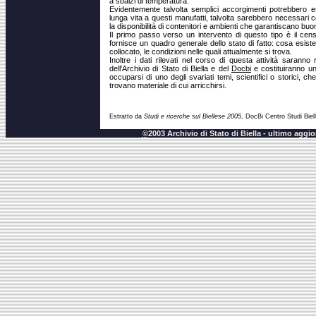
a sbalzi di temperatura.
Evidentemente talvolta semplici accorgimenti potrebbero es
lunga vita a questi manufatti, talvolta sarebbero necessari co
la disponibilità di contenitori e ambienti che garantiscano bu
Il primo passo verso un intervento di questo tipo è il cen
fornisce un quadro generale dello stato di fatto: cosa esiste 
collocato, le condizioni nelle quali attualmente si trova.
Inoltre i dati rilevati nel corso di questa attività saranno 
dell'Archivio di Stato di Biella e del
Docbi
e costituiranno un
occuparsi di uno degli svariati temi, scientifici o storici, 
trovano materiale di cui arricchirsi.
Estratto da
Studi e ricerche sul Biellese 2005
, DocBi Centro Studi Biell
©
2003 Archivio di Stato di Biella - ultimo agg