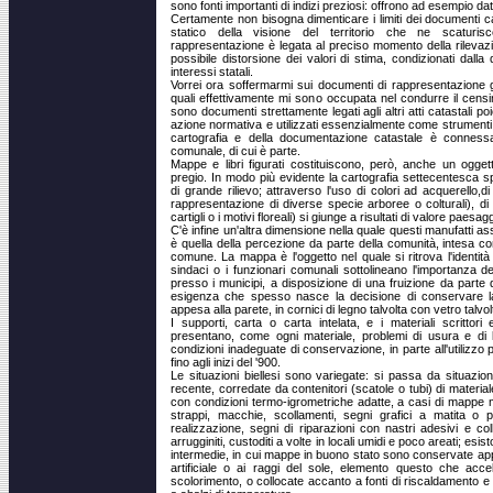
sono fonti importanti di indizi preziosi: offrono ad esempio da
Certamente non bisogna dimenticare i limiti dei documenti cata
statico della visione del territorio che ne scaturisc
rappresentazione è legata al preciso momento della rilevazion
possibile distorsione dei valori di stima, condizionati dalla 
interessi statali.
Vorrei ora soffermarmi sui documenti di rappresentazione gra
quali effettivamente mi sono occupata nel condurre il censim
sono documenti strettamente legati agli altri atti catastali p
azione normativa e utilizzati essenzialmente come strumenti 
cartografia e della documentazione catastale è connessa 
comunale, di cui è parte.
Mappe e libri figurati costituiscono, però, anche un oggett
pregio. In modo più evidente la cartografia settecentesca sp
di grande rilievo; attraverso l'uso di colori ad acquerello,
rappresentazione di diverse specie arboree o colturali), d
cartigli o i motivi floreali) si giunge a risultati di valore paesagg
C'è infine un'altra dimensione nella quale questi manufatti a
è quella della percezione da parte della comunità, intesa come
comune. La mappa è l'oggetto nel quale si ritrova l'identit
sindaci o i funzionari comunali sottolineano l'importanza 
presso i municipi, a disposizione di una fruizione da parte d
esigenza che spesso nasce la decisione di conservare la
appesa alla parete, in cornici di legno talvolta con vetro talvo
I supporti, carta o carta intelata, e i materiali scrittori 
presentano, come ogni materiale, problemi di usura e di l
condizioni inadeguate di conservazione, in parte all'utilizzo
fino agli inizi del '900.
Le situazioni biellesi sono variegate: si passa da situazio
recente, corredate da contenitori (scatole o tubi) di material
con condizioni termo-igrometriche adatte, a casi di mappe 
strappi, macchie, scollamenti, segni grafici a matita o p
realizzazione, segni di riparazioni con nastri adesivi e co
arrugginiti, custoditi a volte in locali umidi e poco areati; esis
intermedie, in cui mappe in buono stato sono conservate ap
artificiale o ai raggi del sole, elemento questo che acce
scolorimento, o collocate accanto a fonti di riscaldamento 