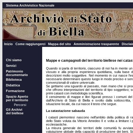
Sistema Archivistico Nazionale
Inizio
Come raggiungerci
Mappa del sito
Amministrazione trasparente
Discla
Chi siamo
Mappe e campagnoli del territorio biellese nei catas
Servizi
Quando si parla di territorio, ciascuno di noi ha in mente un
Patrimonio
vissuto e alla propria esperienza quotidiana, sulla base d
documentario
descrizioni molto soggettive. Nel momento in cui nasce l'es
necessario determinare questo luogo in modo preciso e senza 
Biblioteca
convenzionali di valore universale.
Didattica
Se gettiamo una sguardo al passato, man mano che si proce
che offrono interpretazioni del territorio di tipo soggettivo; 
Formazione
primi catasti con metodologia scientifica.
Spazio Aperto
Il censimento di mappe e libri figurati presso i comuni de
per il territorio
dall'Archivio di Stato di Biella e svolto dalla sottoscrit
situazione locale, da cui nasce il testo che segue.
Percorsi
Gli Archivi
La catastazione sabauda
del biellese
I catasti piemontesi nascono nell'ambito della politica di 
dello Stato voluta da Vittorio Amedeo II e volta a limitare i p
ecclesiastiche.
La misura generale dei territori delle comunità fu avvi
valutazione globale della capacità di produzione dei beni. S