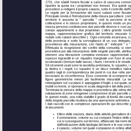
1731, che stabilì l'onere fiscale a carico di ciascuna comun
ripartire la quota tra i proprietari non immuni. Era quindi
procedere a redigere il proprio catasto, sotto il controllo dell'
Le regole per la formazione dei nuovi catasti sono fissate
Principale novità è l'introduzione della misura parcellare: c
territorio è assunta la " parcella " cioè la porzione di 
coltivazione e lo stesso proprietario, in questo modo un p
stessa persona costituiscono due parcelle diverse e così pu
campo appartenenti a due proprietari. L'altra grande novit
mappa, rappresentazione grafica del territorio misurato
redatti solo catasti descrittivi ). Ogni comunità incaricava, c
della provincia e sotto la sorveglianza di un suo delegat
procedesse alla misurazione, con l'aiuto di " indicanti " o " 
Effettuata la ricognizione dei confini della comunità, si s
procedeva poi alla misurazione delle singole parcelle, attr
ottenere una rilevazione completa venivano rappresentati 
(spesso ingranditi in un riquadro marginale con l'uso di una
ecclesiastici (immuni dalle tasse), i fiumi, i torrenti e le strade
Gli strumenti usati sono la tavoletta pretoriana, lo squadro, i
la diottra e i regoli. Lo squadro è un disco metallico rial
quattro tagli in corrispondenza dei punti in cui due rette per
incrociano la circonferenza. Esso consente di scomporre la
figure geometriche minori più facilmente misurabili. La ta
rettangolare sul cui piano è appoggiato il foglio e sul quale,
mobili scriventi, si riportano in scala diagonali e lati della pe
Terminata la stesura della mappa si procedeva alla stima dei
valutazione di zone omogenee comprensive di più parcelle con
In questo modo, una volta stabilito il grado di bontà dei cam
della singola parcella risultava da una operazione aritmetica.
I dati raccolti con le complesse operazioni fin qui descritte
di documenti:
il libro delle stazioni, diario delle attività giornaliere d
il sommarione, volume su cui compare l'indice delle p
cui si susseguono sul terreno, affiancate dai nomi dei
dall'indicazione della tipologia del bene e le sue coer
il catasto, volume nel quale compaiono in ordine alfa