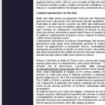
aggirano intorno ai 50 x 60 cm, con un totale di fogli che varia t
in cartone rivestiti in pelle o stoffa con borchie metalliche su
fattura e i caratteri pittorici dei disegni sono certamente da c
I catasti napoleonici e le due fasi
Nelle fasi della prima occupazione francese del Piemonte,
governo trovò già pronto uno strumento fiscale egualitario,
Consolato fu dato l'avvio a partire dal 1802 alla realizzaz
coltura ", con lo scopo di valutare approssimativamente quant
ogni comune; la valutazione consentiva di fissare la quo
ciascuno di essi, lasciando a questi ultimi l'onere di ripartire la
In realtà la realizzazione di questo nuovo catasto fu framme
1.800 comuni estratti a sorte.
L'operazione prevedeva la misura (l'arpentage) del territo
geometrica sulla quale sono individuate porzioni di coltu
anche se appartenenti a proprietari diversi, contraddis
assegnato procedendo a spirale, in senso orario, dai confini
alla stima (expertise) del reddito dei terreni misurati, ottenuta 
astratto ad ogni classe delle varie specie di coltura.
Presso L'Archivio di Stato di Torino sono conservate mappe
questa prima fase di catastazione, sono parte del fondo " C
schede che le descrivono, corredate dalle immagin
archiviodistatotorino.beniculturali.it
alla sezione Carte topogra
Sono state individuate le mappe di 34 comuni biellesi, mo
precisa: in molti casi essa è indicata secondo il calendario
genere degli anni XI, XII e XII (corrispondenti agli anni tra il 1
Tra il 1808 e il 1814 si assiste ad un'altra fase di catastazi
che, seguendo la falsariga del catasto sabaudo del secolo
come la più piccola porzione di territorio individuata dal
proprietario.
Si realizza ancora una volta una mappa, composta di vari fo
singole sezioni), nella quale la superficie del comune è suddi
contraddistinte da lettere maiuscole, e " Subdivisions ", cont
parcelle ricevono una numerazione che ricomincia da uno ad
Anche questa procedura, oltre alla mappa, produce :