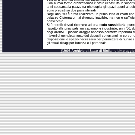
Con nuova forma architettonica è stata ricostruita in superficie
anni sessanta,la palazzina che ospita gli spazi aperti al pubbl
sono previsti su due piani interrati.
Negli anni '90 è stato realizzato un primo lotto di lavori c
palazzo Cisterna ormai divenuto inagibile, ma non è sufficie
conservato.
Si è perciò dovuti ricorrere ad una
sede sussidiaria
, purt
rispetto alla principale: un capannone industriale, anni '50, do
degli archivi. Il piccolo alloggio annesso permette l'apertura 
I lavori di completamento dei depositi sotterranei, in corso,
disposizione lo spazio necessario per permettere di riunire il
gli attuali disagi per l'utenza e il personale.
©
2003 Archivio di Stato di Biella - ultimo agg