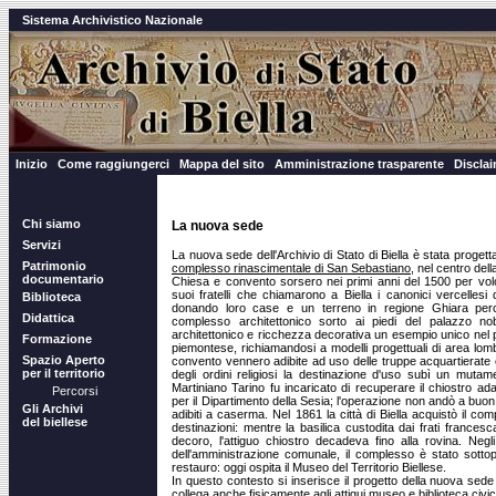
Sistema Archivistico Nazionale
Inizio
Come raggiungerci
Mappa del sito
Amministrazione trasparente
Discla
Chi siamo
La nuova sede
Servizi
La nuova sede dell'Archivio di Stato di Biella è stata progetta
Patrimonio
complesso rinascimentale di San Sebastiano
, nel centro della
documentario
Chiesa e convento sorsero nei primi anni del 1500 per vol
suoi fratelli che chiamarono a Biella i canonici vercelles
Biblioteca
donando loro case e un terreno in regione Ghiara perché
Didattica
complesso architettonico sorto ai piedi del palazzo nobi
architettonico e ricchezza decorativa un esempio unico nel
Formazione
piemontese, richiamandosi a modelli progettuali di area lomba
Spazio Aperto
convento vennero adibite ad uso delle truppe acquartierate
per il territorio
degli ordini religiosi la destinazione d'uso subì un mutame
Martiniano Tarino fu incaricato di recuperare il chiostro ad
Percorsi
per il Dipartimento della Sesia; l'operazione non andò a buon
Gli Archivi
adibiti a caserma. Nel 1861 la città di Biella acquistò il c
del biellese
destinazioni: mentre la basilica custodita dai frati frances
decoro, l'attiguo chiostro decadeva fino alla rovina. Neg
dell'amministrazione comunale, il complesso è stato sott
restauro: oggi ospita il Museo del Territorio Biellese.
In questo contesto si inserisce il progetto della nuova sede 
collega anche fisicamente agli attigui museo e biblioteca civic