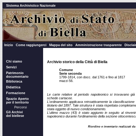
Sistema Archivistico Nazionale
Inizio
Come raggiungerci
Mappa del sito
Amministrazione trasparente
Discla
Chi siamo
Archivio storico della Città di Biella
Servizi
Comune
Patrimonio
Serie seconda
documentario
1799-1814, con docc. dal 1761 e fino al 1817
mazzi 56.
Biblioteca
Didattica
Formazione
Le carte relative al periodo napoleonico si trovavano già
schede cartacee.
Spazio Aperto
L'ordinamento applicava retroattivamente la classificazione 
per il territorio
titolario del 1897. Tale struttura è stata rispettata comple
Percorsi
stata oggetto di nuovo condizionamento.
Gli Archivi
L'ultimo mazzo (43) è stato aggiunto in seguito al rinvenim
del biellese
napoleonico durante l'ordinamento della sezione ottocentesca 
Riordino e inventario realizzati d