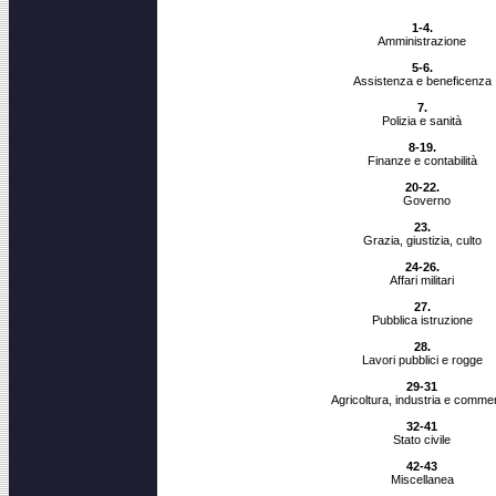
1-4.
Amministrazione
5-6.
Assistenza e beneficenza
7.
Polizia e sanità
8-19.
Finanze e contabilità
20-22.
Governo
23.
Grazia, giustizia, culto
24-26.
Affari militari
27.
Pubblica istruzione
28.
Lavori pubblici e rogge
29-31
Agricoltura, industria e comme
32-41
Stato civile
42-43
Miscellanea