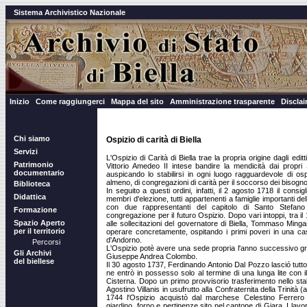
Sistema Archivistico Nazionale
Inizio
Come raggiungerci
Mappa del sito
Amministrazione trasparente
Discla
Chi siamo
Ospizio di carità di Biella
Servizi
L'Ospizio di Carità di Biella trae la propria origine dagli editti
Patrimonio
Vittorio Amedeo II intese bandire la mendicità dai propri 
documentario
auspicando lo stabilirsi in ogni luogo ragguardevole di ospi
almeno, di congregazioni di carità per il soccorso dei bisogno
Biblioteca
In seguito a questi ordini, infatti, il 2 agosto 1718 il consi
Didattica
membri d'elezione, tutti appartenenti a famiglie importanti del
con due rappresentanti del capitolo di Santo Stefano 
Formazione
congregazione per il futuro Ospizio. Dopo vari intoppi, tra il
Spazio Aperto
alle sollecitazioni del governatore di Biella, Tommaso Ming
per il territorio
operare concretamente, ospitando i primi poveri in una cas
d'Andorno.
Percorsi
L'Ospizio potè avere una sede propria l'anno successivo graz
Gli Archivi
Giuseppe Andrea Colombo.
del biellese
Il 30 agosto 1737, Ferdinando Antonio Dal Pozzo lasció tutto 
ne entrò in possesso solo al termine di una lunga lite con i
Cisterna. Dopo un primo provvisorio trasferimento nello stab
Agostino Villanis in usufrutto alla Confraternita della Trinità (a
1744 l'Ospizio acquistò dal marchese Celestino Ferrer
giardino, forno e pertinenze sito nel cantone di Giara. I lav