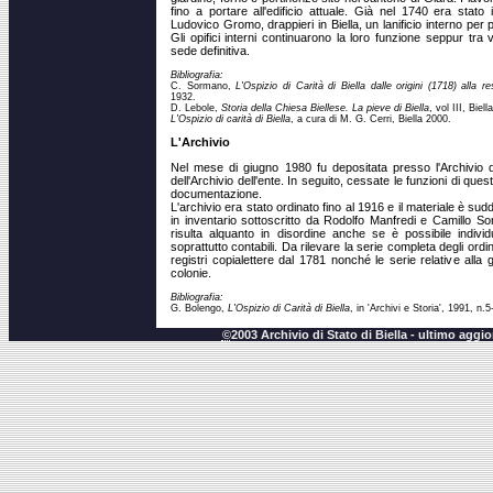
fino a portare all'edificio attuale. Già nel 1740 era stato 
Ludovico Gromo, drappieri in Biella, un lanificio interno per p
Gli opifici interni continuarono la loro funzione seppur tra 
sede definitiva.
Bibliografia:
C. Sormano,
L'Ospizio di Carità di Biella dalle origini (1718) alla
1932.
D. Lebole,
Storia della Chiesa Biellese. La pieve di Biella
, vol III, Bie
L'Ospizio di carità di Biella
, a cura di M. G. Cerri, Biella 2000.
L'Archivio
Nel mese di giugno 1980 fu depositata presso l'Archivio di
dell'Archivio dell'ente. In seguito, cessate le funzioni di ques
documentazione.
L'archivio era stato ordinato fino al 1916 e il materiale è sudd
in inventario sottoscritto da Rodolfo Manfredi e Camillo S
risulta alquanto in disordine anche se è possibile indivi
soprattutto contabili. Da rilevare la serie completa degli ordin
registri copialettere dal 1781 nonché le serie relative alla g
colonie.
Bibliografia:
G. Bolengo,
L'Ospizio di Carità di Biella
, in 'Archivi e Storia', 1991, n.
©
2003 Archivio di Stato di Biella - ultimo agg